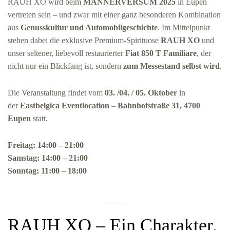
RAUH XO wird beim
MÄNNERVERSUM 2025
in Eupen
vertreten sein – und zwar mit einer ganz besonderen Kombination
aus
Genusskultur und Automobilgeschichte
. Im Mittelpunkt
stehen dabei die exklusive Premium-Spirituose
RAUH XO
und
unser seltener, liebevoll restaurierter
Fiat 850 T Familiare
, der
nicht nur ein Blickfang ist, sondern
zum Messestand selbst wird
.
Die Veranstaltung findet vom
03. /04. / 05. Oktober
in
der
Eastbelgica Eventlocation
–
Bahnhofstraße 31, 4700
Eupen
statt.
Freitag: 14:00 – 21:00
Samstag: 14:00 – 21:00
Sonntag: 11:00 – 18:00
RAUH XO – Ein Charakter,