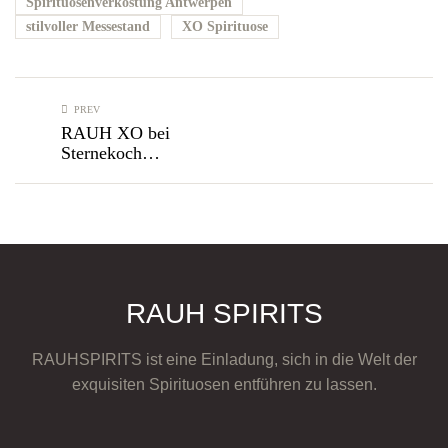
Spirituosenverkostung Antwerpen
stilvoller Messestand
XO Spirituose
PREV
RAUH XO bei
Sternekoch
Yoshizumi Nagaya
RAUH SPIRITS
RAUHSPIRITS ist eine Einladung, sich in die Welt der
exquisiten Spirituosen entführen zu lassen.