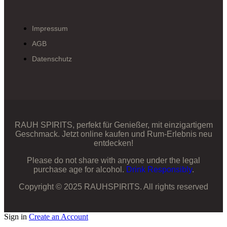
Impressum
AGB
Datenschutz
RAUH SPIRITS, perfekt für Genießer, mit einzigartigem
Geschmack. Jetzt online kaufen und Rum-Erlebnis neu
entdecken!
Please do not share with anyone under the legal
purchase age for alcohol.
Drink Responsibly
.
Copyright © 2025 RAUHSPIRITS. All rights reserved
Sign in
Create an Account