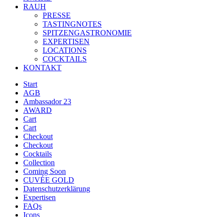
RAUH
PRESSE
TASTINGNOTES
SPITZENGASTRONOMIE
EXPERTISEN
LOCATIONS
COCKTAILS
KONTAKT
Start
AGB
Ambassador 23
AWARD
Cart
Cart
Checkout
Checkout
Cocktails
Collection
Coming Soon
CUVÉE GOLD
Datenschutzerklärung
Expertisen
FAQs
Icons