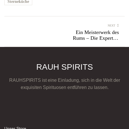
Sterneküche
NEXT
Ein Meisterwerk des
Rums – Die Expertise
von Peter Schütte zum
Schmackofatzo XO
RAUH SPIRITS
RAUHSPIRITS ist eine Einladung, sich in die Welt der
exquisiten Spirituosen entführen zu lassen.
Unser Store