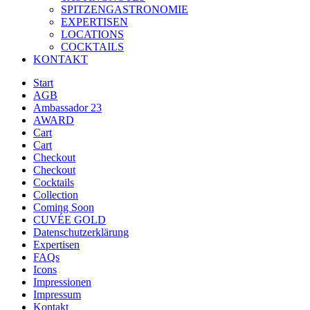
SPITZENGASTRONOMIE
EXPERTISEN
LOCATIONS
COCKTAILS
KONTAKT
Start
AGB
Ambassador 23
AWARD
Cart
Cart
Checkout
Checkout
Cocktails
Collection
Coming Soon
CUVÉE GOLD
Datenschutzerklärung
Expertisen
FAQs
Icons
Impressionen
Impressum
Kontakt