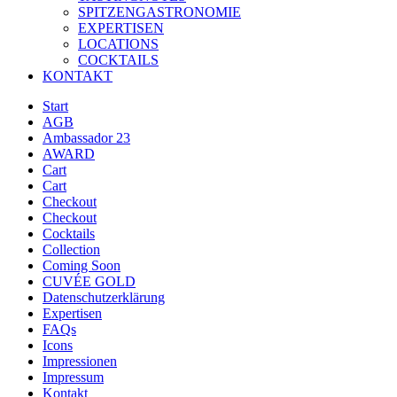
SPITZENGASTRONOMIE
EXPERTISEN
LOCATIONS
COCKTAILS
KONTAKT
Start
AGB
Ambassador 23
AWARD
Cart
Cart
Checkout
Checkout
Cocktails
Collection
Coming Soon
CUVÉE GOLD
Datenschutzerklärung
Expertisen
FAQs
Icons
Impressionen
Impressum
Kontakt