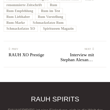
renommierte Zeitschrift
Rum
Rum Empfehlung
Rum im Test
Rum Liebhaber
Rum Vorstellung
Rum-Marke
Schmackofatzo Rum
Schmackofatzo XO
Spirituosen Magazin
PREV
NEXT
RAUH XO Prestige
Interview mit
Stephan Alexander
Rauh
RAUH SPIRITS