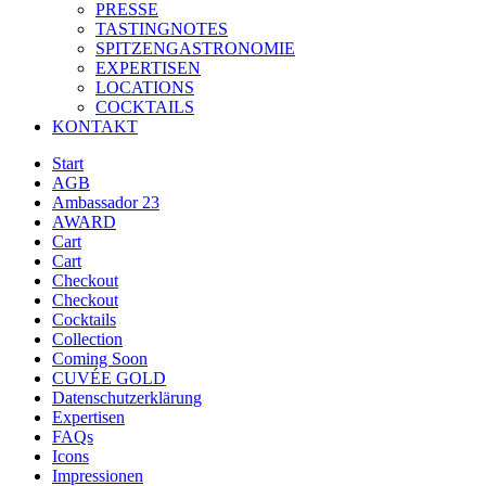
PRESSE
TASTINGNOTES
SPITZENGASTRONOMIE
EXPERTISEN
LOCATIONS
COCKTAILS
KONTAKT
Start
AGB
Ambassador 23
AWARD
Cart
Cart
Checkout
Checkout
Cocktails
Collection
Coming Soon
CUVÉE GOLD
Datenschutzerklärung
Expertisen
FAQs
Icons
Impressionen