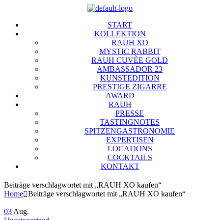
START
KOLLEKTION
RAUH XO
MYSTIC RABBIT
RAUH CUVÈE GOLD
AMBASSADOR 23
KUNSTEDITION
PRESTIGE ZIGARRE
AWARD
RAUH
PRESSE
TASTINGNOTES
SPITZENGASTRONOMIE
EXPERTISEN
LOCATIONS
COCKTAILS
KONTAKT
Menu
Beiträge verschlagwortet mit „RAUH XO kaufen“
Home
Beiträge verschlagwortet mit „RAUH XO kaufen“
03
Aug.
Categories