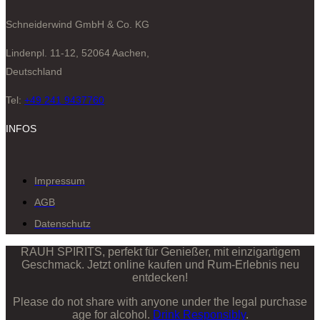
Schneiderwind GmbH & Co. KG
Lindenpl. 11-12, 52064 Aachen,
Deutschland
Tel:
+49 241 9437760
INFOS
Impressum
AGB
Datenschutz
RAUH SPIRITS, perfekt für Genießer, mit einzigartigem
Geschmack. Jetzt online kaufen und Rum-Erlebnis neu
entdecken!
Please do not share with anyone under the legal purchase
age for alcohol.
Drink Responsibly
.