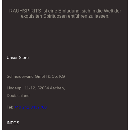
RAUHSPIRITS ist eine Einladung, sich in die Welt der
exquisiten Spirituosen entführen zu lassen.
Unser Store
Schneiderwind GmbH & Co. KG
Lindenpl. 11-12, 52064 Aachen,
Deutschland
Tel:
+49 241 9437760
INFOS