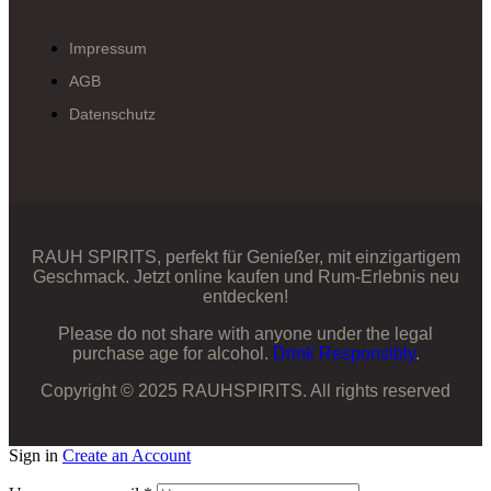
Impressum
AGB
Datenschutz
RAUH SPIRITS, perfekt für Genießer, mit einzigartigem
Geschmack. Jetzt online kaufen und Rum-Erlebnis neu
entdecken!
Please do not share with anyone under the legal
purchase age for alcohol.
Drink Responsibly
.
Copyright © 2025 RAUHSPIRITS. All rights reserved
Sign in
Create an Account