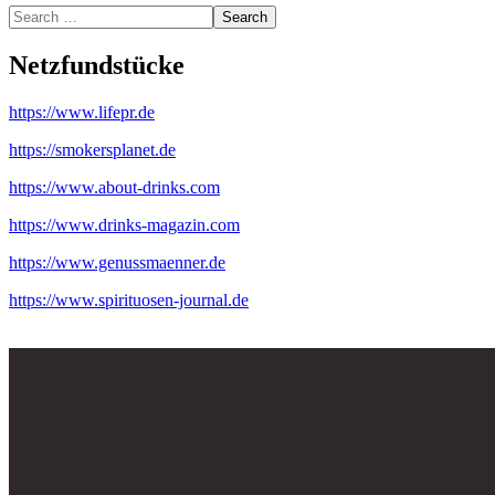
Search
Netzfundstücke
https://www.lifepr.de
https://smokersplanet.de
https://www.about-drinks.com
https://www.drinks-magazin.com
https://www.genussmaenner.de
https://www.spirituosen-journal.de