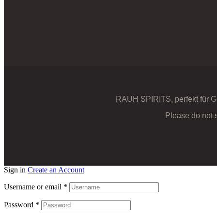
RAUH SPIRITS, perfekt für G
Please do not 
Sign in
Create an Account
Username or email
*
Password
*