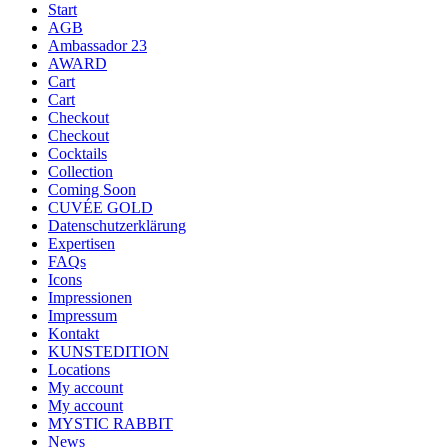
Start
AGB
Ambassador 23
AWARD
Cart
Cart
Checkout
Checkout
Cocktails
Collection
Coming Soon
CUVÉE GOLD
Datenschutzerklärung
Expertisen
FAQs
Icons
Impressionen
Impressum
Kontakt
KUNSTEDITION
Locations
My account
My account
MYSTIC RABBIT
News