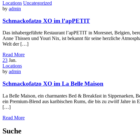
Locations
Uncategorized
by
admin
Schmackofatzo XO im l’apPETIT
Das inhabergeführte Restaurant l’apPETIT in Moresnet, Belgien, be
Anne Thissen und Youri Nix, ist bekannt für seine herzliche Atmosp
Welt der […]
Read More
23
Jan.
Locations
by
admin
Schmackofatzo XO im La Belle Maison
La Belle Maison, ein charmantes Bed & Breakfast in Sippenaeken, Be
ein Premium-Blend aus karibischen Rums, die bis zu zwölf Jahre in 
[…]
Read More
Suche