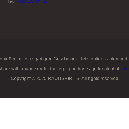
Tel:
+49 241 9437760
enießer, mit einzigartigem Geschmack. Jetzt online kaufen und
share with anyone under the legal purchase age for alcohol.
Dri
Copyright © 2025 RAUHSPIRITS. All rights reserved