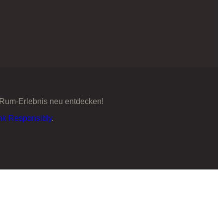
 Rum-Erlebnis neu entdecken!
nk Responsibly
.