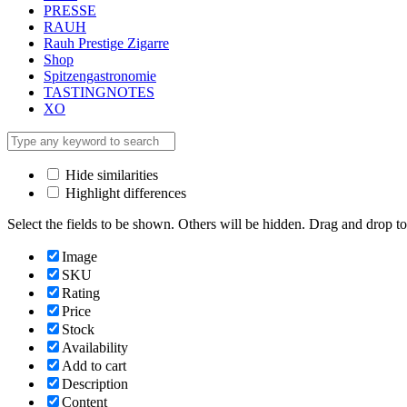
PRESSE
RAUH
Rauh Prestige Zigarre
Shop
Spitzengastronomie
TASTINGNOTES
XO
Hide similarities
Highlight differences
Select the fields to be shown. Others will be hidden. Drag and drop to
Image
SKU
Rating
Price
Stock
Availability
Add to cart
Description
Content