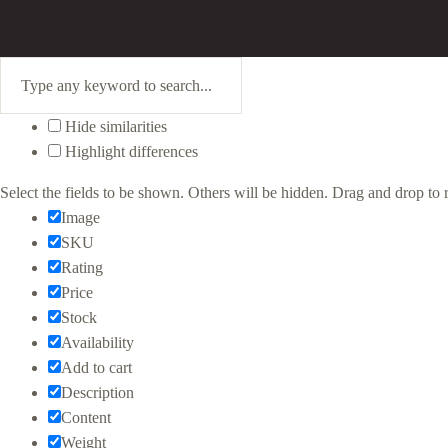
Hide similarities
Highlight differences
Select the fields to be shown. Others will be hidden. Drag and drop to r
Image
SKU
Rating
Price
Stock
Availability
Add to cart
Description
Content
Weight