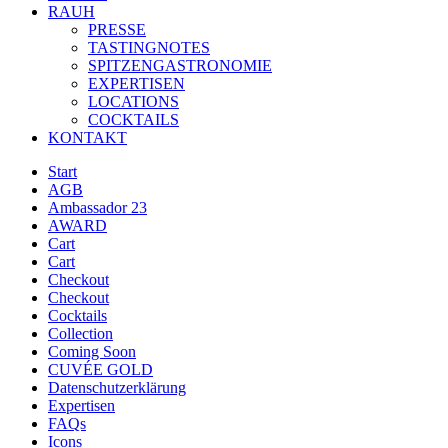
RAUH
PRESSE
TASTINGNOTES
SPITZENGASTRONOMIE
EXPERTISEN
LOCATIONS
COCKTAILS
KONTAKT
Start
AGB
Ambassador 23
AWARD
Cart
Cart
Checkout
Checkout
Cocktails
Collection
Coming Soon
CUVÉE GOLD
Datenschutzerklärung
Expertisen
FAQs
Icons