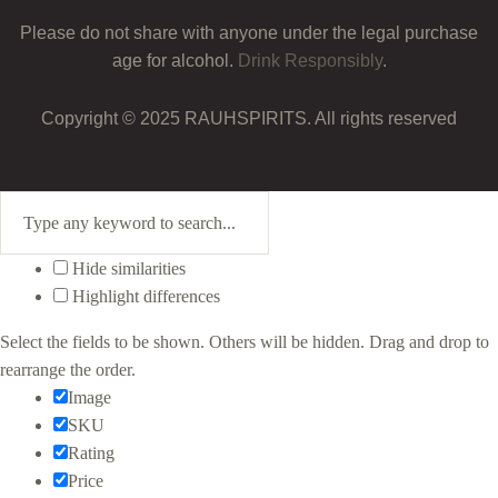
Please do not share with anyone under the legal purchase
age for alcohol.
Drink Responsibly
.
Copyright © 2025 RAUHSPIRITS. All rights reserved
Hide similarities
Highlight differences
Select the fields to be shown. Others will be hidden. Drag and drop to
rearrange the order.
Image
SKU
Rating
Price