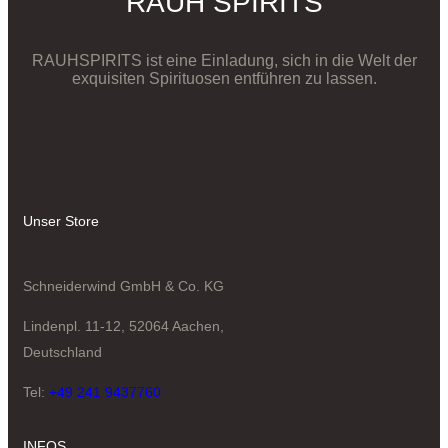
RAUH SPIRITS
RAUHSPIRITS ist eine Einladung, sich in die Welt der
exquisiten Spirituosen entführen zu lassen.
Unser Store
Schneiderwind GmbH & Co. KG
Lindenpl. 11-12, 52064 Aachen,
Deutschland
Tel:
+49 241 9437760
INFOS