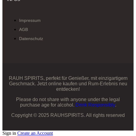
Impressum
AGB
Datenschutz
RAUH SPIRITS, perfekt für Genießer, mit einzigartigem
Geschmack. Jetzt online kaufen und Rum-Erlebnis neu
entdecken!
Please do not share with anyone under the legal
purchase age for alcohol.
Drink Responsibly
.
Copyright © 2025 RAUHSPIRITS. All rights reserved
Sign in
Create an Account