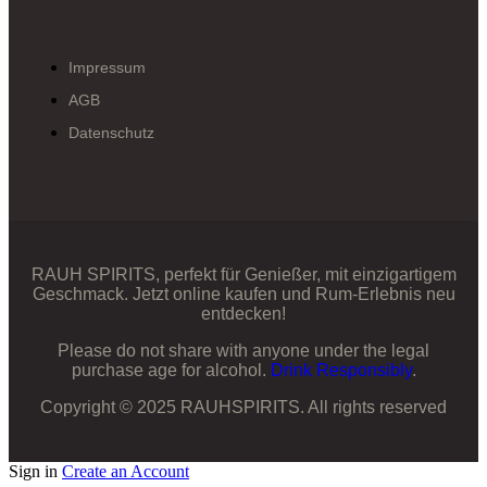
Impressum
AGB
Datenschutz
RAUH SPIRITS, perfekt für Genießer, mit einzigartigem
Geschmack. Jetzt online kaufen und Rum-Erlebnis neu
entdecken!
Please do not share with anyone under the legal
purchase age for alcohol.
Drink Responsibly
.
Copyright © 2025 RAUHSPIRITS. All rights reserved
Sign in
Create an Account