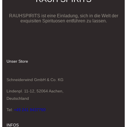
RAUHSPIRITS ist eine Einladung, sich in die Welt der
exquisiten Spirituosen entführen zu lassen.
Unser Store
Schneiderwind GmbH & Co. KG
Lindenpl. 11-12, 52064 Aachen,
Deutschland
Tel:
+49 241 9437760
INFOS