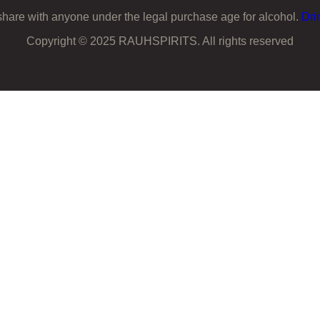
share with anyone under the legal purchase age for alcohol.
Dri
Copyright © 2025 RAUHSPIRITS. All rights reserved