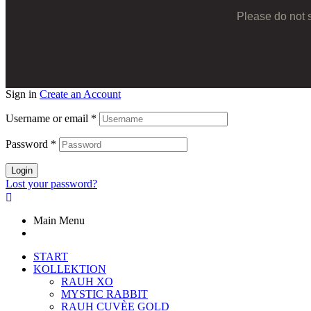
Please do not 
Sign in
Create an Account
Username or email
*
Password
*
Login
Lost your password?
Main Menu
START
KOLLEKTION
RAUH XO
MYSTIC RABBIT
RAUH CUVÈE GOLD