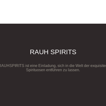
RAUH SPIRITS
RAUHSPIRITS ist eine Einladung, sich in die Welt der exquisite
Spirituosen entführen zu lassen.