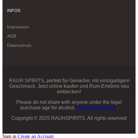
INFOS
Impressum
AGB
Datenschutz
RAUH SPIRITS, perfekt für Genießer, mit einzigartigem
Geschmack. Jetzt online kaufen und Rum-Erlebnis neu
entdecken!
Please do not share with anyone under the legal
purchase age for alcohol.
Drink Responsibly
.
Copyright © 2025 RAUHSPIRITS. All rights reserved
Sign in
Create an Account